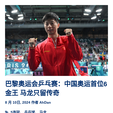
巴黎奥运会乒乓赛：中国奥运首位6
金王 马龙只留传奇
8 月 10日, 2024
作者
AhDan
标
5连冠
、
乒乓球
、
马龙