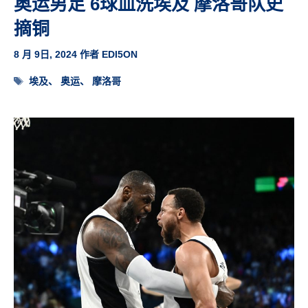
奥运男足 6球血洗埃及 摩洛哥队史
摘铜
8 月 9日, 2024
作者
EDI5ON
标
埃及
、
奥运
、
摩洛哥
签