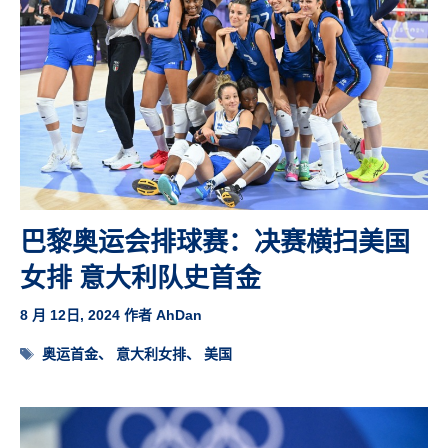
巴黎奥运会排球赛：决赛横扫美国
女排 意大利队史首金
8 月 12日, 2024
作者
AhDan
标
奥运首金
、
意大利女排
、
美国
签