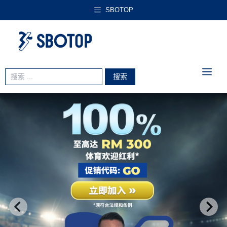
跳
SBOTOP
至
内
容
菜
Search
for:
单