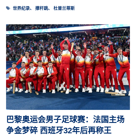
标
世界纪录
、
撑杆跳
、
杜普兰蒂斯
签
巴黎奥运会男子足球赛：法国主场
争金梦碎 西班牙32年后再称王