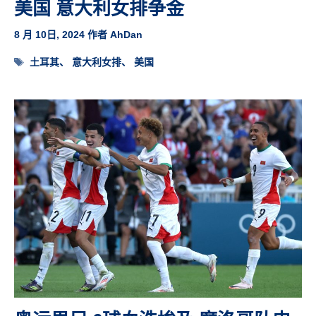
美国 意大利女排争金
8 月 10日, 2024
作者
AhDan
标
土耳其
、
意大利女排
、
美国
签