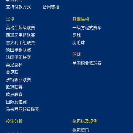
支持付款方式
备用链接
足球
其他运动
英格兰超级联赛
一级方程式赛车
西班牙甲组联赛
网球
意大利甲组联赛
羽毛球
德国甲组联赛
篮球
法国甲组联赛
美国职业篮球赛
英足总杯
美足联
沙特职业联赛
欧冠联赛
欧洲联赛
国际友谊赛
马来西亚超级联赛
投注分析
执照以及规例
执照资讯