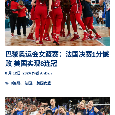
巴黎奥运会女篮赛：法国决赛1分憾
败 美国实现8连冠
8 月 12日, 2024
作者
AhDan
标
8连冠
、
法国
、
美国女篮
签