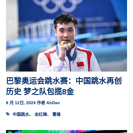
巴黎奥运会跳水赛：中国跳水再创
历史 梦之队包揽8金
8 月 12日, 2024
作者
AhDan
标
中国跳水
、
全红婵
、
曹缘
签