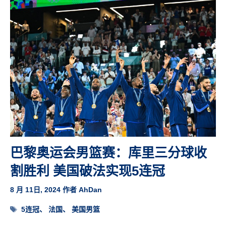
巴黎奥运会男篮赛：库里三分球收
割胜利 美国破法实现5连冠
8 月 11日, 2024
作者
AhDan
标
5连冠
、
法国
、
美国男篮
签