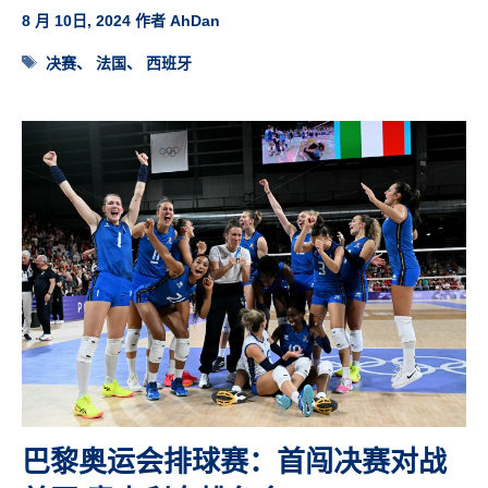
8 月 10日, 2024
作者
AhDan
标
决赛
、
法国
、
西班牙
签
巴黎奥运会排球赛：首闯决赛对战