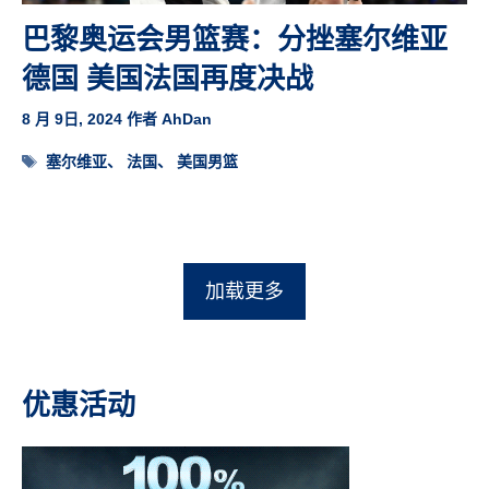
巴黎奥运会男篮赛：分挫塞尔维亚
德国 美国法国再度决战
8 月 9日, 2024
作者
AhDan
标
塞尔维亚
、
法国
、
美国男篮
签
加载更多
优惠活动